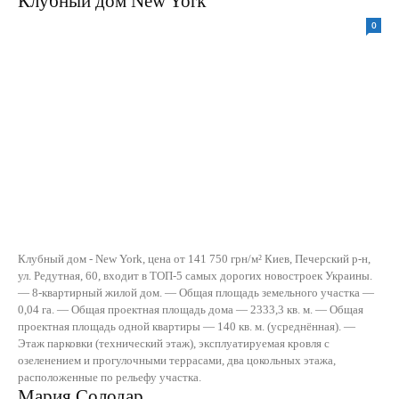
Клубный дом New York
0
Клубный дом - New York, цена от 141 750 грн/м² Киев, Печерский р-н,
ул. Редутная, 60, входит в ТОП-5 самых дорогих новостроек Украины.
— 8-квартирный жилой дом. — Общая площадь земельного участка —
0,04 га. — Общая проектная площадь дома — 2333,3 кв. м. — Общая
проектная площадь одной квартиры — 140 кв. м. (усреднённая). —
Этаж парковки (технический этаж), эксплуатируемая кровля с
озеленением и прогулочными террасами, два цокольных этажа,
расположенные по рельефу участка.
Мария Солодар