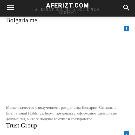
AFERIZT.COM
АФЕРИСТ ИЛИ НЕТ? ВОТ В ЧЕМ
ВОПРОС!
Bolgaria me
3
Мошенничество с получением гражданства Болгарии. Связаны с
International Holdings. Берут предоплату, оформляют фальшивые
документы, в итоге получаете отказ в гражданстве.
Trust Group
0