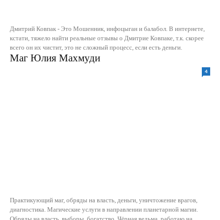
Дмитрий Ковпак - Это Мошенник, инфоцыган и балабол. В интернете,
кстати, тяжело найти реальные отзывы о Дмитрие Ковпаке, т.к. скорее
всего он их чистит, это не сложный процесс, если есть деньги.
Маг Юлия Махмуди
4
Практикующий маг, обряды на власть, деньги, уничтожение врагов,
диагностика. Магические услуги в направлении планетарной магии.
Обряды на власть, выборы, богатство. Чёрная ведьма, работаю на