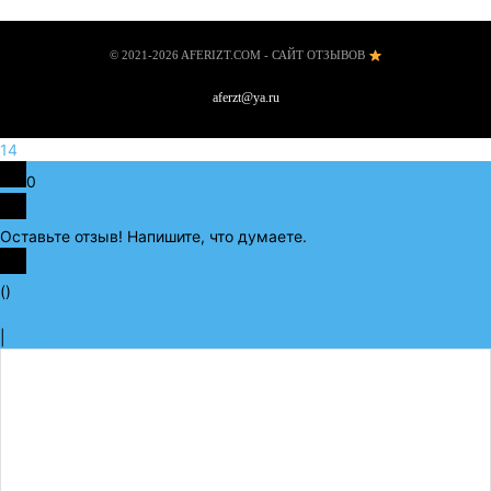
© 2021-2026 AFERIZT.COM - САЙТ ОТЗЫВОВ
aferzt@ya.ru
14
0
Оставьте отзыв! Напишите, что думаете.
x
(
)
x
|
Ответить