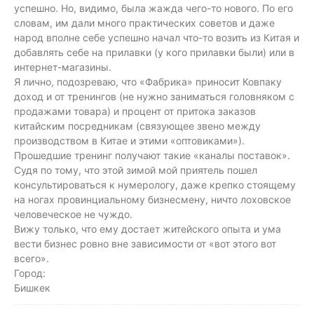
успешно. Но, видимо, была жажда чего-то нового. По его
словам, им дали много практических советов и даже
народ вполне себе успешно начал что-то возить из Китая и
добавлять себе на прилавки (у кого прилавки были) или в
интернет-магазины.
Я лично, подозреваю, что «Фабрика» приносит Ковпаку
доход и от тренингов (не нужно заниматься головняком с
продажами товара) и процент от притока заказов
китайским посредникам (связующее звено между
производством в Китае и этими «оптовиками»).
Прошедшие тренинг получают такие «каналы поставок».
Судя по тому, что этой зимой мой приятель пошел
консультироваться к нумерологу, даже крепко стоящему
на ногах провинциальному бизнесмену, ничто лоховское
человеческое не чуждо.
Вижу только, что ему достает житейского опыта и ума
вести бизнес ровно вне зависимости от «вот этого вот
всего».
Город:
Бишкек