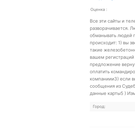
Оценка :
Все эти сайты и те
разворачивается. Л
обманывать людей п
происходит: 1) вы з
такие железобетонн
вашем регистраций 
предложение вернут
оплатить командиро
компаниии3) если в
сообщения из Судеб
данные карты5 ) Из
Город: