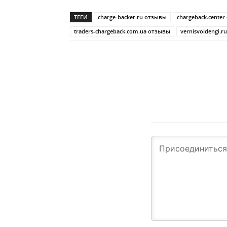
ТЕГИ
charge-backer.ru отзывы
chargeback.cente
traders-chargeback.com.ua отзывы
vernisvoidengi.