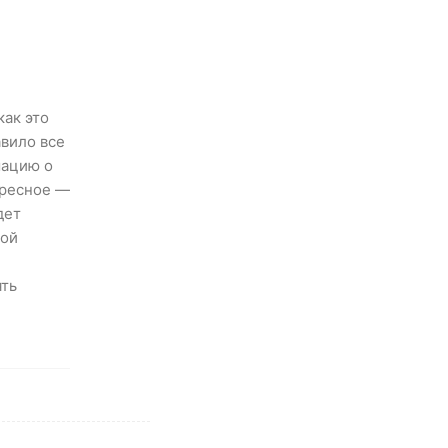
как это
авило все
мацию о
ересное —
дет
кой
ять