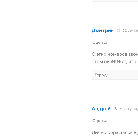
Дмитрий
22 сентяб
Оценка :
С этих номеров зво
єтом пиз№№ят, что 
Город:
Андрей
30 августа,
Оценка :
Лично обращался в 