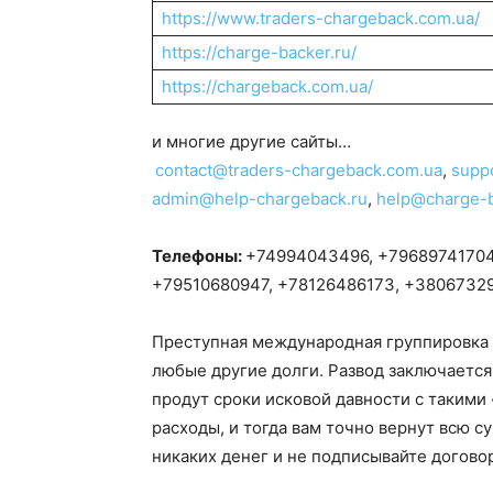
https://www.traders-chargeback.com.ua/
https://charge-backer.ru/
https://chargeback.com.ua/
и многие другие сайты…
contact@traders-chargeback.com.ua
,
supp
admin@help-chargeback.ru
,
help@charge-b
Телефоны:
+74994043496, +79689741704
+79510680947, +78126486173, +3806732
Преступная международная группировка п
любые другие долги. Развод заключается 
продут сроки исковой давности с такими
расходы, и тогда вам точно вернут всю с
никаких денег и не подписывайте догово