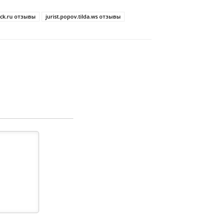
ack.ru отзывы
jurist.popov.tilda.ws отзывы