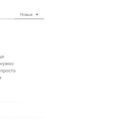
Новые
ще
 нужно
 просто
м