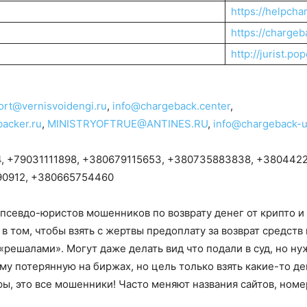
https://helpcha
https://chargeb
http://jurist.pop
ort@vernisvoidengi.ru
,
info@chargeback.center
,
acker.ru
,
MINISTRYOFTRUE@ANTINES.RU
,
info@chargeback-u
, +79031111898, +380679115653, +380735883838, +3804422
90912, +380665754460
севдо-юристов мошенников по возврату денег от крипто и 
в том, чтобы взять с жертвы предоплату за возврат средств
 «решалами». Могут даже делать вид что подали в суд, но 
уму потерянную на биржах, но цель только взять какие-то де
ры, это все мошенники! Часто меняют названия сайтов, номе