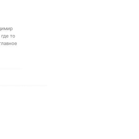
адимир
 где то
главное