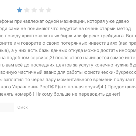
лефоны принадлежат одной махинации, которая уже давно
юди сами не понимают что ведутся на очень старый метод
о поводу криптовалютных бирж или форекс трейдинга. Вот 
воните им говорите о своих потерянных инвестициях (как пр
ые), а у них есть базы данных откуда можно достать инфор
на подобном сервисе;2) после этого начинается самое инт
ь вам всё до последних центов за услугу конечно нужна бу
вочную частичный аванс для работы юристически-букрекс
ы заплатил то через пару моментального времени получает
ного Управления РосПФР(это полная еруня!)4 ) Предоставл
менять номер6 ) Никому больше не переводить денег!
Омск