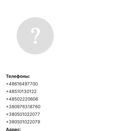
Телефоны:
+48616497700
+48510130122
+48502220606
+380976318760
+380501022077
+380501022079
Адрес: