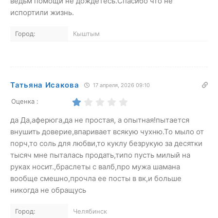
ведьм помощи не дождетесь.Спасибо что не
испортили жизнь.
Город:
Кыштым
Татьяна Исакова
17 апреля, 2026 09:10
Оценка :
да Да,аферюга,да не простая, а опытная!пытается
внушить доверие,впаривает всякую чухню.То мыло от
порч,то соль для любви,то куклу безрукую за десятки
тысяч мне пыталась продать,типо пусть милый на
руках носит.,браслеты с валб,про мужа шамана
вообще смешно,прочла ее посты в вк,и больше
никогда не обращусь
Город:
Челябинск