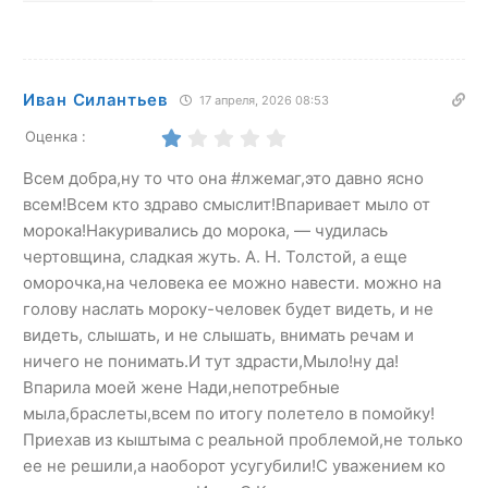
Иван Силантьев
17 апреля, 2026 08:53
Оценка :
Всем добра,ну то что она #лжемаг,это давно ясно
всем!Всем кто здраво смыслит!Впаривает мыло от
морока!Накуривались до морока, — чудилась
чертовщина, сладкая жуть. A. Н. Толстой, а еще
оморочка,на человека ее можно навести. можно на
голову наслать мороку-человек будет видеть, и не
видеть, слышать, и не слышать, внимать речам и
ничего не понимать.И тут здрасти,Мыло!ну да!
Впарила моей жене Нади,непотребные
мыла,браслеты,всем по итогу полетело в помойку!
Приехав из кыштыма с реальной проблемой,не только
ее не решили,а наоборот усугубили!С уважением ко