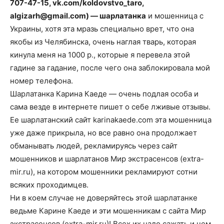
707-47-15, vk.com/koldovstvo_taro,
algizarh@gmail.com
) — шарлатанка
и мошенница с
Украины, хотя эта мразь специально врет, что она
якобы из Челябинска, очень наглая тварь, которая
кинула меня на 1000 р., которые я перевела этой
гадине за гадание, после чего она заблокировала мой
номер телефона.
Шарлатанка Карина Каеде — очень подлая особа и
сама везде в интернете пишет о себе лживые отзывы.
Ее шарлатанский сайт karinakaede.com эта мошенница
уже даже прикрыла, но все равно она продолжает
обманывать людей, рекламируясь через сайт
мошенников и шарлатанов Мир экстрасенсов (extra-
mir.ru), на котором мошенники рекламируют сотни
всяких проходимцев.
Ни в коем случае не доверяйтесь этой шарлатанке
ведьме Карине Каеде и эти мошенникам с сайта Мир
экстрасенсов (extra-mir.ru)! Всех их надо сажать и чем