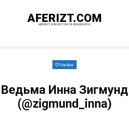
AFERIZT.COM
АФЕРИСТ ИЛИ НЕТ? ВОТ В ЧЕМ ВОПРОС!
И
MORE
Отзывы
Ведьма Инна Зигмунд
(@zigmund_inna)