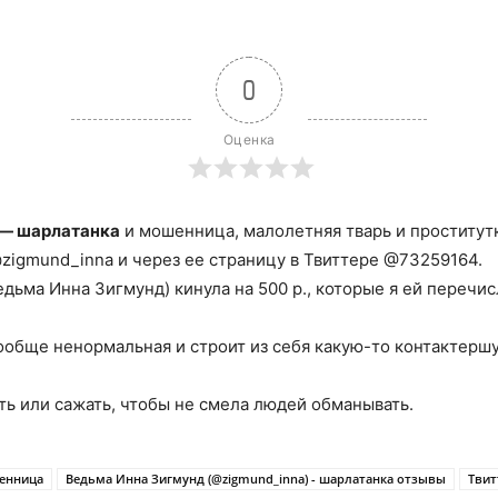
0
Оценка
 — шарлатанка
и мошенница, малолетняя тварь и проститутк
zigmund_inna и через ее страницу в Твиттере @73259164.
дьма Инна Зигмунд) кинула на 500 р., которые я ей перечисл
вообще ненормальная и строит из себя какую-то контактер
ть или сажать, чтобы не смела людей обманывать.
шенница
Ведьма Инна Зигмунд (@zigmund_inna) - шарлатанка отзывы
Твит