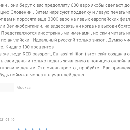
ки . они берут с вас предоплату 600 евро якобы сделают д
ацию Словении . Затем нарисуют подделку и левую печать ч
т вам и поросята еще 3000 евро на левых европейских физл
ли Великобритании. на видеосвязь ни когда не выходи боят
 . Представляются иностранными именами , но сами читать 
 по английски . Идеальный русский только знают . Думаю ч
р. Кидало 100 процентов
 же люди RED passport, Eu-assimilition ( этот сайт создан в 
ть свои деньги только подать заявлению в полицию онлайн в
отправили деньги. Это очень просто , пробуйте . Вас привлек
нибудь поймают через получателей денег
Москва
021 08:40