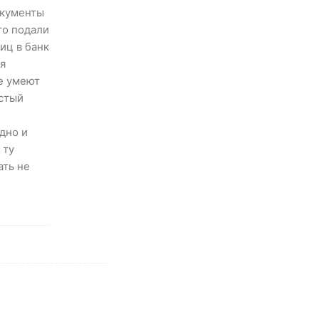
окументы
то подали
иц в банк
ся
не умеют
истый
одно и
 ту
ать не