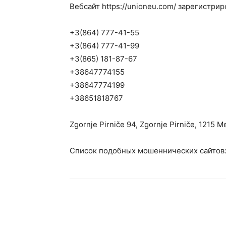
Вебсайт https://unioneu.com/ зарегистриро
+3(864) 777-41-55
+3(864) 777-41-99
+3(865) 181-87-67
+38647774155
+38647774199
+38651818767
Zgornje Pirniče 94, Zgornje Pirniče, 1215 
Список подобных мошеннических сайтов: g