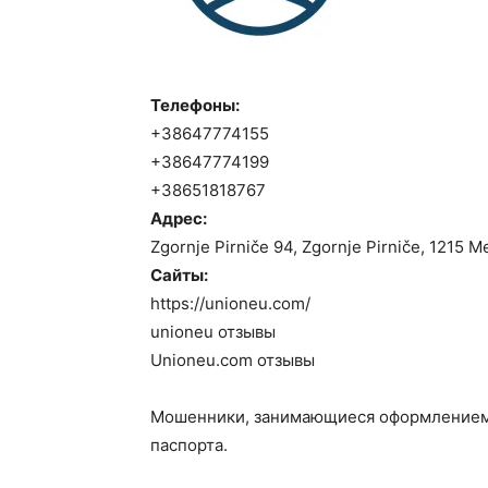
Телефоны:
+38647774155
+38647774199
+38651818767
Адрес:
Zgornje Pirniče 94, Zgornje Pirniče, 1215 
Сайты:
https://unioneu.com/
unioneu отзывы
Unioneu.com отзывы
Мошенники, занимающиеся оформлением п
паспорта.