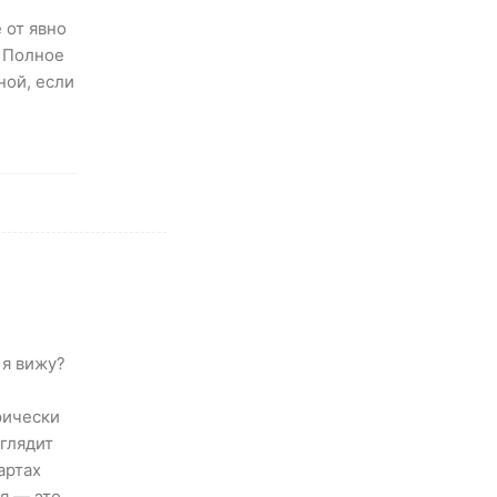
 от явно
! Полное
ной, если
 я вижу?
рически
ыглядит
артах
я — это