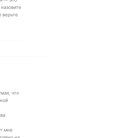
 назовите
е верьте
мая, что
тной
ова
ют мне
равно на