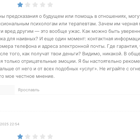
ы предсказания о будущем или помощь в отношениях, могу
ссиональным психологам или терапевтам. Зачем им черная 
сти вред другим — это вообще ужас. Как можно быть уверенн
шка для наивных? И еще один момент: контактная информац
омера телефона и адреса электронной почты. Где гарантия, 
сле того, как получат твои деньги? Видимо, никакой. В обще
ня только отрицательные эмоции. Я бы настоятельно реком
льше от него и от всех подобных «услуг». Не играйте с огн
это мое честное мнение.
Ярославль
 2025 22:54