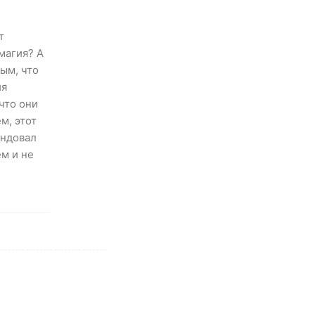
т
магия? А
ым, что
ия
что они
м, этот
ендовал
ем и не