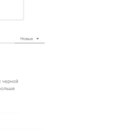
Новые
х черной
 Больше