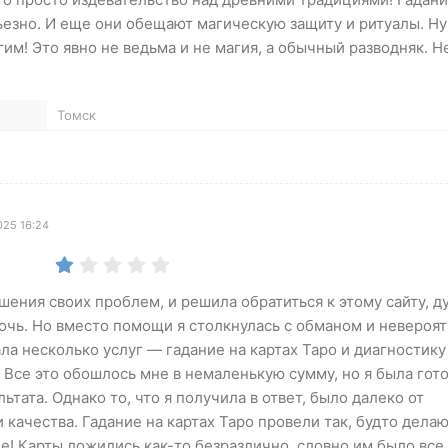
рьезно. И еще они обещают магическую защиту и ритуалы. Ну
гим! Это явно не ведьма и не магия, а обычный разводняк. Н
Томск
025 16:24
шения своих проблем, и решила обратиться к этому сайту, ду
очь. Но вместо помощи я столкнулась с обманом и невероя
ла несколько услуг — гадание на картах Таро и диагностику
 Все это обошлось мне в немаленькую сумму, но я была гот
льтата. Однако то, что я получила в ответ, было далеко от
качества. Гадание на картах Таро провели так, будто дела
! Карты ложились как-то безразлично, словно им было все 