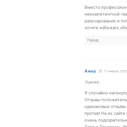
Вместо профессиона
некомпетентной «ве
разочарование и пот
хотите избежать об
Город:
Анна
17 января, 2025
Оценка :
Я случайно наткнула
Отзывы положительн
одинаковые отзывы 
против! На их сайте
очень подозрительн
Таро и Ленорман. Э