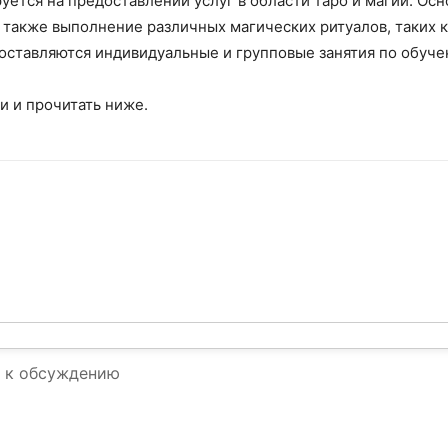
уется на предоставлении услуг в области таро и магии. Осн
 также выполнение различных магических ритуалов, таких ка
доставляются индивидуальные и групповые занятия по обуч
 и прочитать ниже.