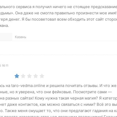
льного сервиса я получил ничего не стоящее предсказание
дьмы». Она даже не смогла правильно произнести мое имя
еря денег. Я бы посоветовал всем обходить этот сайт сторо
мана.
Казань
 16:11
сь на taro-vedma.online и решила почитать отзывы. И что же
ые, но я уверена, что они фейковые. Посмотрите сами —
на разных сайтах! Кому нужна такая черная магия? Я катего
 нет даже контактов, как можно связаться с ними? Всё это в
о. Также меня смущает то, что они предлагают гадания на к
то просто издевательство над древними традициями! Гадани