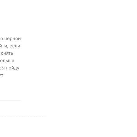
по черной
йти, если
 снять
больше
 я пойду
ут