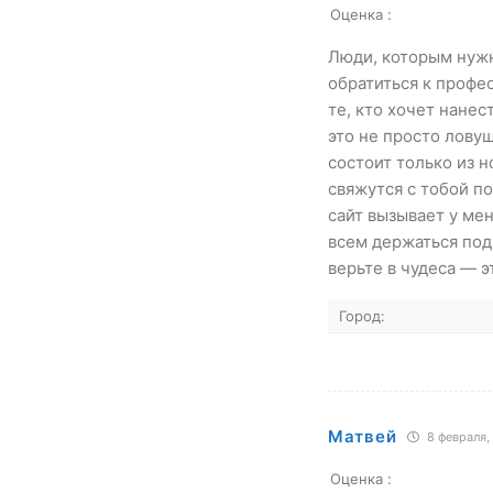
Оценка :
Люди, которым нужн
обратиться к профе
те, кто хочет нане
это не просто лову
состоит только из н
свяжутся с тобой по
сайт вызывает у ме
всем держаться пода
верьте в чудеса — 
Город:
Матвей
8 февраля,
Оценка :