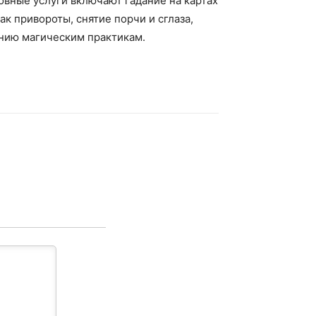
овные услуги включают гадание на картах
к привороты, снятие порчи и сглаза,
ению магическим практикам.