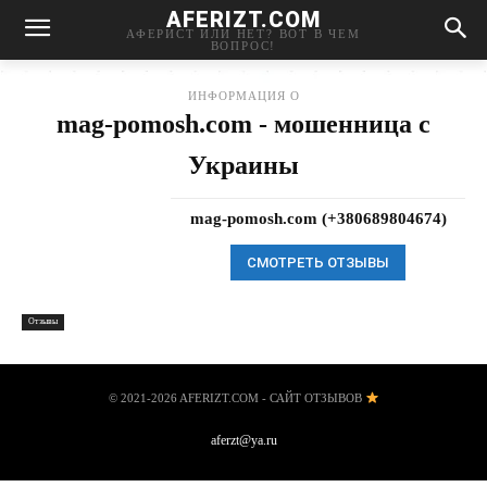
AFERIZT.COM
АФЕРИСТ ИЛИ НЕТ? ВОТ В ЧЕМ
ВОПРОС!
ИНФОРМАЦИЯ О
mag-pomosh.com - мошенница с
Украины
mag-pomosh.com (+380689804674)
СМОТРЕТЬ ОТЗЫВЫ
Отзывы
© 2021-2026 AFERIZT.COM - САЙТ ОТЗЫВОВ
aferzt@ya.ru