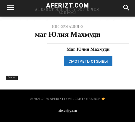
AFERIZT.COM
АФЕРИСТ ИЛИ НЕТ? ВОТ В ЧЕМ
ВОПРОС!
ИНФОРМАЦИЯ О
маг Юлия Махмуди
Маг Юлия Махмуди
СМОТРЕТЬ ОТЗЫВЫ
Отзывы
© 2021-2026 AFERIZT.COM - САЙТ ОТЗЫВОВ
aferzt@ya.ru