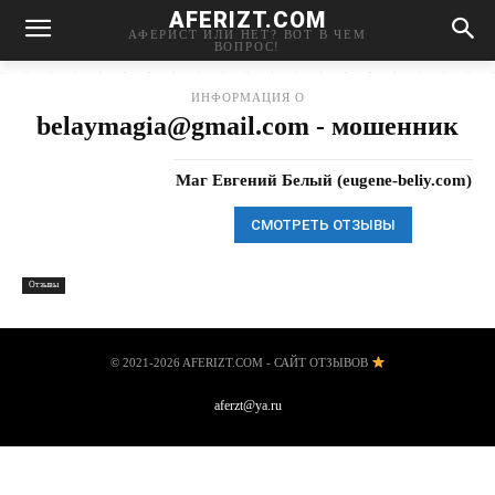
AFERIZT.COM
АФЕРИСТ ИЛИ НЕТ? ВОТ В ЧЕМ
ВОПРОС!
ИНФОРМАЦИЯ О
belaymagia@gmail.com
- мошенник
Маг Евгений Белый (eugene-beliy.com)
СМОТРЕТЬ ОТЗЫВЫ
Отзывы
© 2021-2026 AFERIZT.COM - САЙТ ОТЗЫВОВ
aferzt@ya.ru