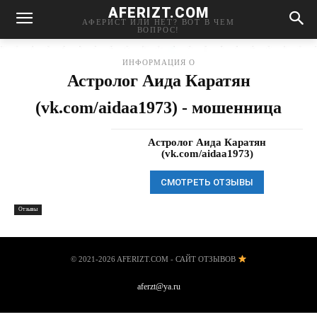
AFERIZT.COM
АФЕРИСТ ИЛИ НЕТ? ВОТ В ЧЕМ
ВОПРОС!
ИНФОРМАЦИЯ О
Астролог Аида Каратян
(vk.com/aidaa1973) - мошенница
Астролог Аида Каратян
(vk.com/aidaa1973)
СМОТРЕТЬ ОТЗЫВЫ
Отзывы
© 2021-2026 AFERIZT.COM - САЙТ ОТЗЫВОВ
aferzt@ya.ru