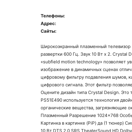
Телефоны:
Адрес:
Сайты:
Широкоэкранный плазменный телевизор 3
развертки 600 Гц. Звук 10 Вт x 2. Crysta
«subfield motion technology» позволяет у
изображение в динамичных сценах отлич
цифровому фильтру подавления шумов, к
цифрового сигнала. Этот фильтр позволя
Оцените дизайн типа Crystal Design. Эт
PS51E490 используется технология двойн
органические вещества, загрязняющие о
Плазменный Разрешение 1024×768 Особые
Картинка в картинке (PiP) да (1 тюнер) 
10 Вт DTS 2.0 SRS TheaterSound HD Dolby