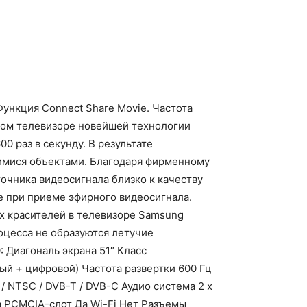
нкция Connect Share Movie. Частота
менном телевизоре новейшей технологии
00 раз в секунду. В результате
имися объектами. Благодаря фирменному
очника видеосигнала близко к качеству
е при приеме эфирного видеосигнала.
ых красителей в телевизоре Samsung
оцесса не образуются летучие
Диагональ экрана 51″ Класс
й + цифровой) Частота развертки 600 Гц
/ NTSC / DVB-T / DVB-C Аудио система 2 x
Да PCMCIA-слот Да Wi-Fi Нет Разъемы