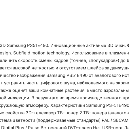
D Samsung PS51E490. Инновационные активные 3D очки. Фу
l Design. Subfield motion technology. Использование в плаз
величить скорость смены кадров (точнее, «полукадров») до 6
ается высокой четкостью и отсутствием шлейфа за движущ
ачество изображения Samsung PS51E490 от аналогового ист
ет устранить часть цифрового шума, наблюдаемого на экран
о также оценят ваши комнатные растения. Вместо аэрозольн
ой инжекции. В результате во время производственного пр
кружающую атмосферу. Характеристики Samsung PS-51E490: 
 свойства 3D-телевизор ТВ-тюнер 2 ТВ-тюнера (аналоговы
Система цветности (поддерживаемые стандарты) PAL / SECAM 
 Digital Plus / Pulse Встроенный DVD-плеер Нет USB-порт 