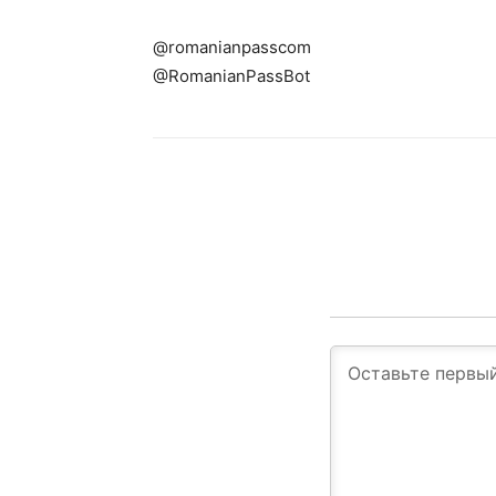
@romanianpasscom
@RomanianPassBot