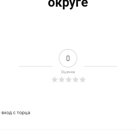
округе
0
Оценка
— вход с торца