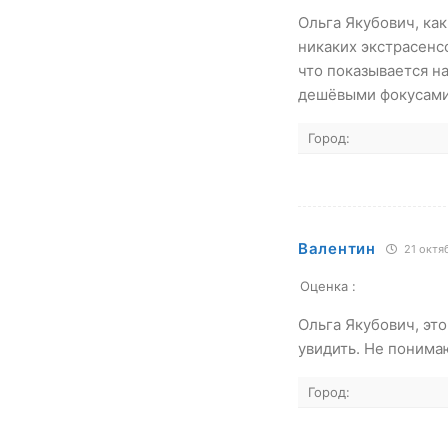
Ольга Якубович, ка
никаких экстрасенс
что показывается н
дешёвыми фокусам
Город:
Валентин
21 октяб
Оценка :
Ольга Якубович, это
увидить. Не понима
Город: