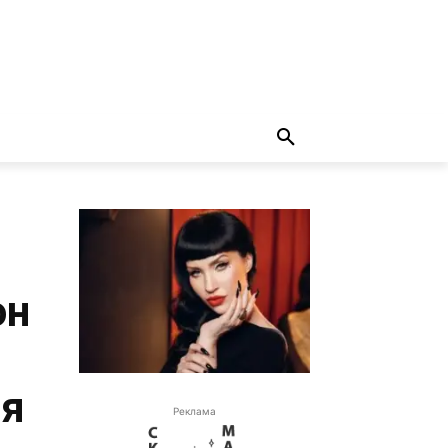
он
ая
Реклама