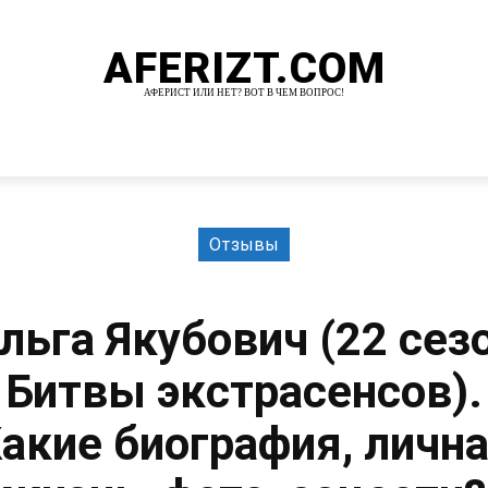
AFERIZT.COM
АФЕРИСТ ИЛИ НЕТ? ВОТ В ЧЕМ ВОПРОС!
И
MORE
Отзывы
льга Якубович (22 сез
Битвы экстрасенсов).
акие биография, личн