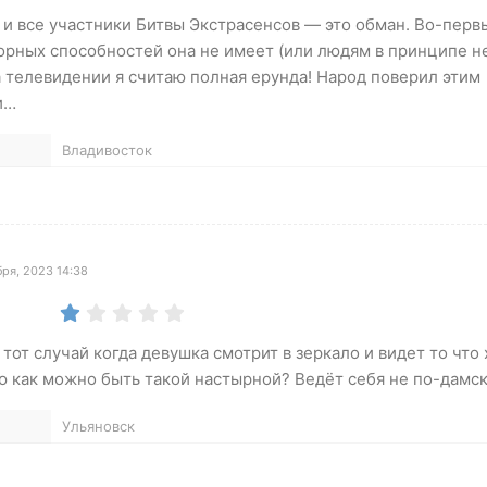
к и все участники Битвы Экстрасенсов — это обман. Во-перв
орных способностей она не имеет (или людям в принципе нет
а телевидении я считаю полная ерунда! Народ поверил этим
и…
Владивосток
ря, 2023 14:38
 тот случай когда девушка смотрит в зеркало и видет то что
ю как можно быть такой настырной? Ведёт себя не по-дамск
Ульяновск