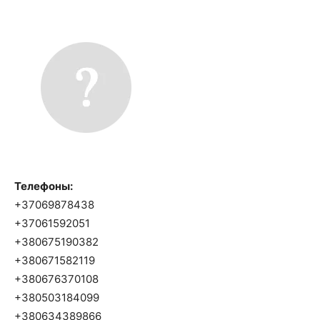
Телефоны:
+37069878438
+37061592051
+380675190382
+380671582119
+380676370108
+380503184099
+380634389866