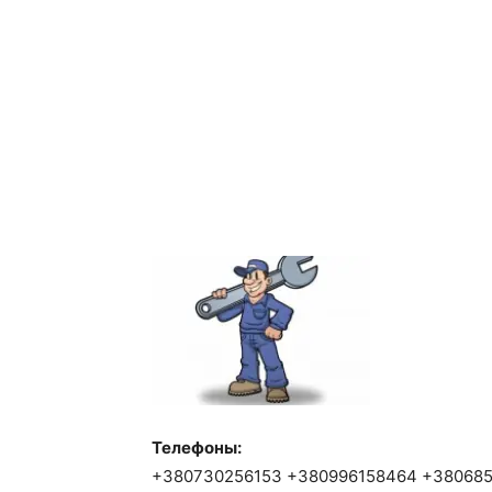
Телефоны:
+380730256153 +380996158464 +38068