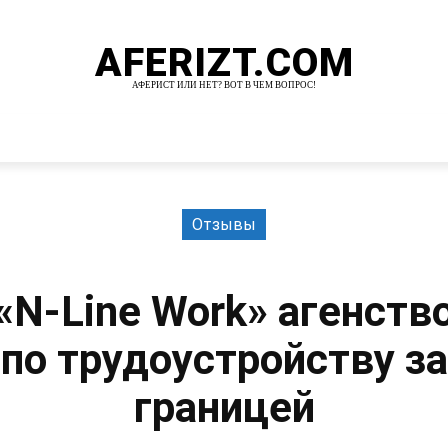
AFERIZT.COM
АФЕРИСТ ИЛИ НЕТ? ВОТ В ЧЕМ ВОПРОС!
И
MORE
Отзывы
«N-Line Work» агенств
по трудоустройству за
границей