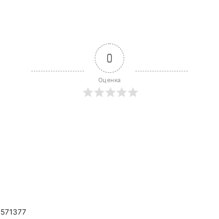
0
Оценка
5571377