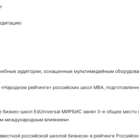
т
редитацию
чебные аудитории, оснащенные мультимедийным оборудова
в «Народном рейтинге» российских школ МВА, подготовленн
 бизнес-школ EdUniversal МИРБИС занял 3-е общее место по
ым международным влиянием»
вестной российской школой бизнеса» в рейтинге Российско