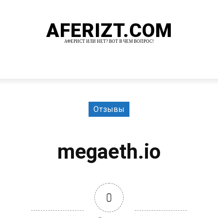
AFERIZT.COM
АФЕРИСТ ИЛИ НЕТ? ВОТ В ЧЕМ ВОПРОС!
И
MORE
Отзывы
megaeth.io
0