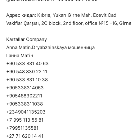
Адрес кидал: Kıbrıs, Yukarı Girne Mah. Ecevit Cad.
Vakiflar Çarşısı, 2C block, 2nd floor, office №15 -16, Girne
Kartallar Company
Anna Matin.Dryabzhinskaya мошенница
Ганна Матін
+90 533 831 40 63
+90 548 830 22 11
+90 533 831 10 38
+905338314063
+905488302211
+905338311038
+2349041135203
+7 995 113 55 81
+79951135581
+27 71 620 14 41