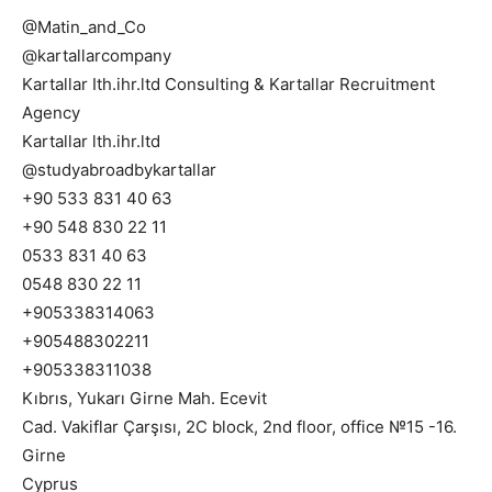
@Matin_and_Co⁩
@kartallarcompany
Kartallar Ith.ihr.ltd Consulting & Kartallar Recruitment
Agency
Kartallar lth.ihr.ltd
@studyabroadbykartallar
+90 533 831 40 63
+90 548 830 22 11
0533 831 40 63
0548 830 22 11
+905338314063
+905488302211
+905338311038
Kıbrıs, Yukarı Girne Mah. Ecevit
Cad. Vakiflar Çarşısı, 2C block, 2nd floor, office №15 -16.
Girne
Cyprus