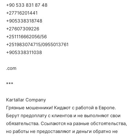
+90 533 831 87 48
+27716201441
+905338318748
+27607309226
+251116662056/56
+251983074715/0955013761
+905338311038
.com
***
Kartallar Company
Грязные мошенники! Кидают с работой в Европе.
Берут предоплату с клиентов и не выполняют свои
обязательства. Ссылаются на разные обстоятельства,
но работы не предоставляют и деньги обратно не