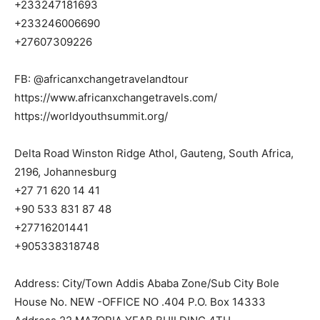
+233247181693
+233246006690
+27607309226
FB: @africanxchangetravelandtour
https://www.africanxchangetravels.com/
https://worldyouthsummit.org/
Delta Road Winston Ridge Athol, Gauteng, South Africa,
2196, Johannesburg
+27 71 620 14 41
+90 533 831 87 48
+27716201441
+905338318748
Address: City/Town Addis Ababa Zone/Sub City Bole
House No. NEW -OFFICE NO .404 P.O. Box 14333