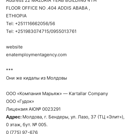
Address 22 MAZORIA YEAB BUILDING 4TH
FLOOR OFFICE NO .404 ADDIS ABABA ,
ETHIOPIA
Tel: +251116662056/56
Tel: +251983074715/0955013761
website
enatemploymentagency.com
***
Они же кидалы из Молдовы
ООО «Компания Марьяж» — Kartallar Company
ООО «Гудок»
Лицензия АЮ№ 0023291
Адрес:
Молдова, г. Бендеры, ул. Лазо, 37 (ТЦ «Элит»),
0 этаж, бут. № 005.
0 (775) 97-676