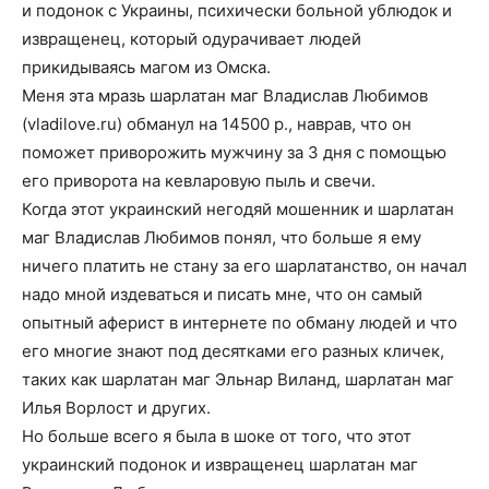
и подонок с Украины, психически больной ублюдок и
извращенец, который одурачивает людей
прикидываясь магом из Омска.
Меня эта мразь шарлатан маг Владислав Любимов
(vladilove.ru) обманул на 14500 р., наврав, что он
поможет приворожить мужчину за 3 дня с помощью
его приворота на кевларовую пыль и свечи.
Когда этот украинский негодяй мошенник и шарлатан
маг Владислав Любимов понял, что больше я ему
ничего платить не стану за его шарлатанство, он начал
надо мной издеваться и писать мне, что он самый
опытный аферист в интернете по обману людей и что
его многие знают под десятками его разных кличек,
таких как шарлатан маг Эльнар Виланд, шарлатан маг
Илья Ворлост и других.
Но больше всего я была в шоке от того, что этот
украинский подонок и извращенец шарлатан маг