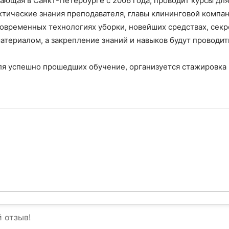
тающая в Санкт-Петербурге с 2006 года, проводит курсы д
рактические знания преподавателя, главы клининговой комп
современных технологиях уборки, новейших средствах, секр
ериалом, а закрепление знаний и навыков будут проводить
ля успешно прошедших обучение, организуется стажировка 