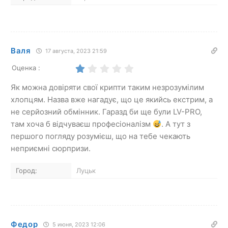
Валя
17 августа, 2023 21:59
Оценка :
Як можна довіряти свої крипти таким незрозумілим
хлопцям. Назва вже нагадує, що це якийсь екстрим, а
не серйозний обмінник. Гаразд би ще були LV-PRO,
там хоча б відчуваєш професіоналізм
. А тут з
першого погляду розумієш, що на тебе чекають
неприємні сюрпризи.
Город:
Луцьк
Федор
5 июня, 2023 12:06