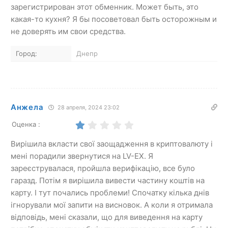
зарегистрирован этот обменник. Может быть, это
какая-то кухня? Я бы посоветовал быть осторожным и
не доверять им свои средства.
Город:
Днепр
Анжела
28 апреля, 2024 23:02
Оценка :
Вирішила вкласти свої заощадження в криптовалюту і
мені порадили звернутися на LV-EX. Я
зареєструвалася, пройшла верифікацію, все було
гаразд. Потім я вирішила вивести частину коштів на
карту. І тут почались проблеми! Спочатку кілька днів
ігнорували мої запити на висновок. А коли я отримала
відповідь, мені сказали, що для виведення на карту