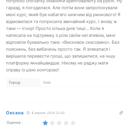
потрібно спочатку обміняти криптовалюту на рублі. Ну
гаразд, я погодилася. Але потім вони запропонували
мені курс, який був набагато нижчим від ринкового! Я
відмовилася та попросила звичайний курс. І знову ж
таки — ігнор! Просто кілька днів тиші… Коли я
написала на підтримку з усім своїм негативом, мені
відповіли буквально таке: «Висновок скасовано». Без
пояснень, без вибачень просто так. Я злякалася і
вирішила перевести гроші, що залишилися, на іншу
платформу якнайшвидше. Нікому не раджу мати
справу із цією конторою!
Город:
Київ
Оксана
8 апреля, 2024 22:42
Оценка :