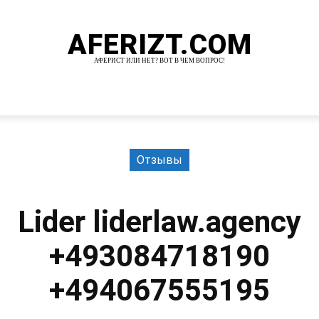
AFERIZT.COM
АФЕРИСТ ИЛИ НЕТ? ВОТ В ЧЕМ ВОПРОС!
И
MORE
Отзывы
Lider liderlaw.agency
+493084718190
+494067555195