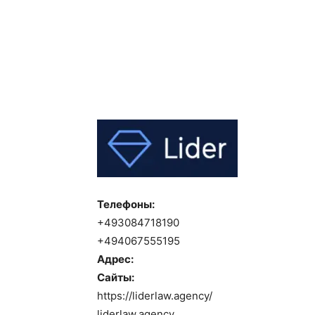
Телефоны:
+493084718190
+494067555195
Адрес:
Сайты:
https://liderlaw.agency/
liderlaw.agency