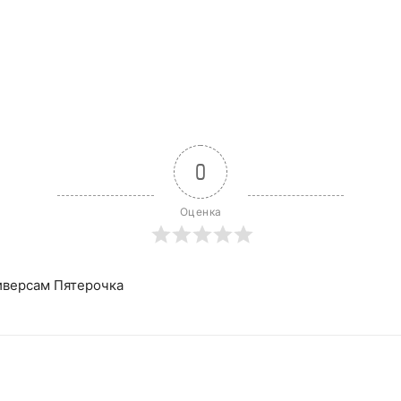
0
Оценка
ниверсам Пятерочка