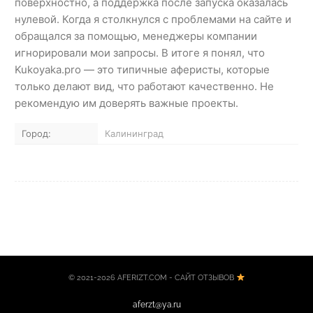
поверхностно, а поддержка после запуска оказалась
нулевой. Когда я столкнулся с проблемами на сайте и
обращался за помощью, менеджеры компании
игнорировали мои запросы. В итоге я понял, что
Kukoyaka.pro — это типичные аферисты, которые
только делают вид, что работают качественно. Не
рекомендую им доверять важные проекты.
Город:
Калининград
© 2021-2026 AFERIZT.COM - САЙТ ОТЗЫВОВ
aferzt@ya.ru