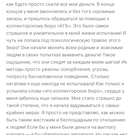
как будто просто съели все мои деньги. В конце
концов у меня закончились и без того скромные
запасы, и пришлось обращаться за помощью к
коллекторскому бюро «КГБ». Это было самое
страшное и унизительное в моей жизни испытание! Я
чуть не попала под психологическую травлю этого
бюро! Они начали звонить всем родным и знакомым
людям в своих попытках выманить деньги! Такое
ощущение, что они следят за каждым моим шагом! Их
методы просто ужасны: оскорбления, угрозы,
попросту бесчеловечное поведение. Столько
негатива я еще никогда не испытывала! Как только я
услыхала слова «это коллекторское бюро», сердце у
меня забилось еще сильнее. Мне стало страшно до
такой степени, что я начала задумываться о самых
крайних мерах. Я просто не представляю, как можно
быть таким жестоким и беспощадным по отношению
к людям! Если бы у меня были деньги на выплату
кредита — я бы обязательно заплатила. Но так как нет