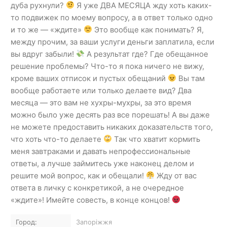
дуба рухнули?
Я уже ДВА МЕСЯЦА жду хоть каких-
то подвижек по моему вопросу, а в ответ только одно
и то же — «ждите»
Это вообще как понимать? Я,
между прочим, за ваши услуги деньги заплатила, если
вы вдруг забыли!
А результат где? Где обещанное
решение проблемы? Что-то я пока ничего не вижу,
кроме ваших отписок и пустых обещаний
Вы там
вообще работаете или только делаете вид? Два
месяца — это вам не хухры-мухры, за это время
можно было уже десять раз все порешать! А вы даже
не можете предоставить никаких доказательств того,
что хоть что-то делаете
Так что хватит кормить
меня завтраками и давать непрофессиональные
ответы, а лучше займитесь уже наконец делом и
решите мой вопрос, как и обещали!
Жду от вас
ответа в личку с конкретикой, а не очередное
«ждите»! Имейте совесть, в конце концов!
Город:
Запоріжжя