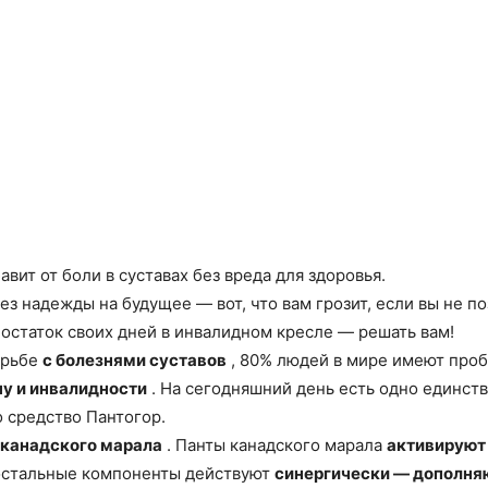
вит от боли в суставах без вреда для здоровья.
з надежды на будущее — вот, что вам грозит, если вы не по
остаток своих дней в инвалидном кресле — решать вам!
орьбе
с болезнями суставов
, 80% людей в мире имеют проб
чу и инвалидности
. На сегодняшний день есть одно единств
о средство Пантогор.
 канадского марала
. Панты канадского марала
активируют
остальные компоненты действуют
синергически — дополня