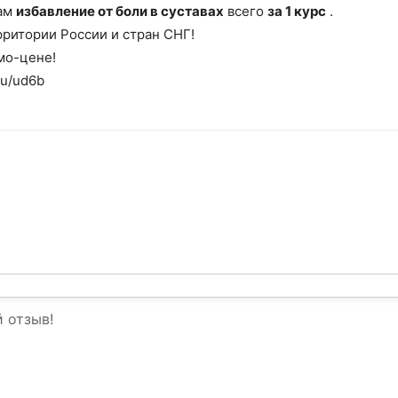
ам
избавление от боли в суставах
всего
за 1 курс
.
рритории России и стран СНГ!
мо-цене!
ru/ud6b