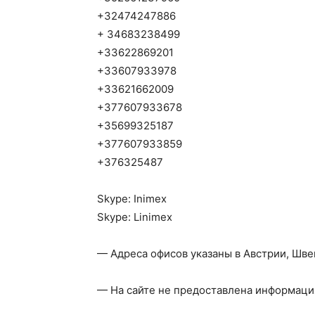
+32474247886
+ 34683238499
+33622869201
+33607933978
+33621662009
+377607933678
+35699325187
+377607933859
+376325487
Skype: Inimex
Skype: Linimex
— Адреса офисов указаны в Австрии, Шве
— На сайте не предоставлена информация