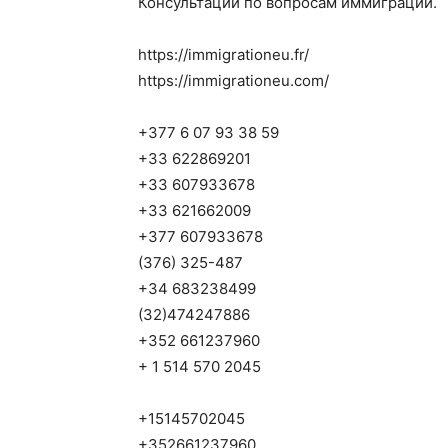
Консультации по вопросам иммиграции.
https://immigrationeu.fr/
https://immigrationeu.com/
+377 6 07 93 38 59
+33 622869201
+33 607933678
+33 621662009
+377 607933678
(376) 325-487
+34 683238499
(32)474247886
+352 661237960
+ 1 514 570 2045
+15145702045
+352661237960