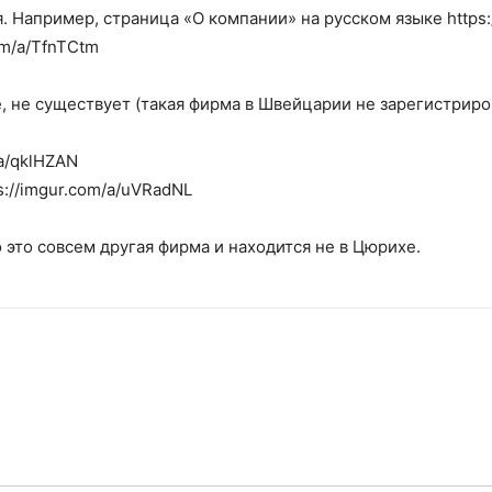
Например, страница «О компании» на русском языке https://i
om/a/TfnTCtm
е, не существует (такая фирма в Швейцарии не зарегистриров
/a/qklHZAN
://imgur.com/a/uVRadNL
 это совсем другая фирма и находится не в Цюрихе.