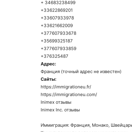
+ 34683238499
+33622869201
+33607933978
+33621662009
+377607933678
+35699325187
+377607933859
+376325487
Адрес:
Франция (точный адрес не известен)
Сайты:
https://immigrationeu.fr/
https://immigrationeu.com/
Inimex отзывы
Inimex Inc. отзывы
Иммиграция: Франция, Монако, Швейцария