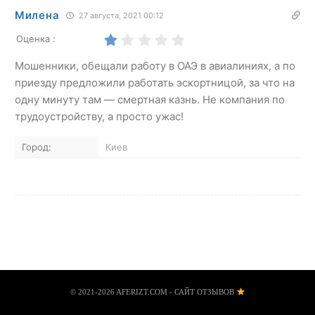
Милена
27 августа, 2021 00:12
Оценка :
Мошенники, обещали работу в ОАЭ в авиалиниях, а по
приезду предложили работать эскортницой, за что на
одну минуту там — смертная казнь. Не компания по
трудоустройству, а просто ужас!
Город:
Киев
© 2021-2026 AFERIZT.COM - САЙТ ОТЗЫВОВ