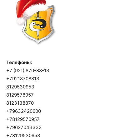
Телефоны:
+7 (921) 870-88-13
+79218708813
8129530953
8129578957
8123138870
+79632420600
+78129570957
+79627043333
+78129530953