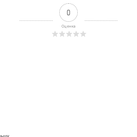
0
Оценка
льшу.