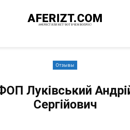
AFERIZT.COM
АФЕРИСТ ИЛИ НЕТ? ВОТ В ЧЕМ ВОПРОС!
И
MORE
Отзывы
ФОП Луківський Андрі
Сергійович