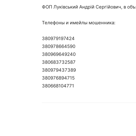
ФОП Луківський Андрій Сергійович, в о
Телефоны и имейлы мошенника:
380979197424
380978664590
380969649240
380683732587
380979437389
380976894715
380668104771