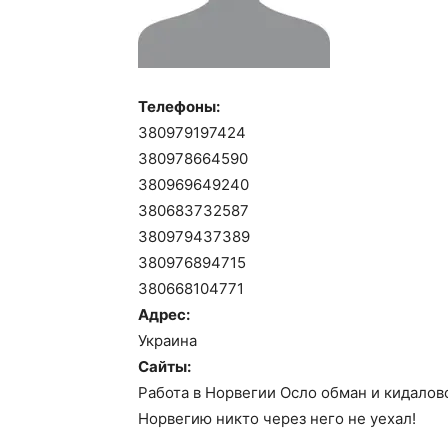
Телефоны:
380979197424
380978664590
380969649240
380683732587
380979437389
380976894715
380668104771
Адрес:
Украина
Сайты:
Работа в Норвегии Осло обман и кидалово
Норвегию никто через него не уехал!