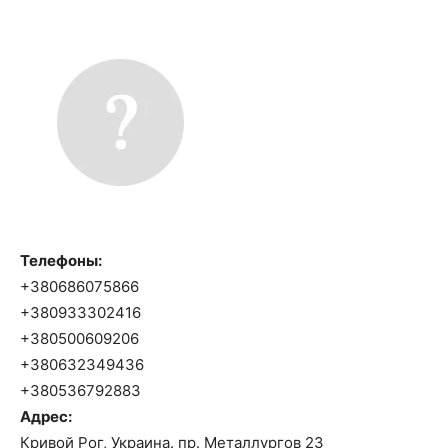
Телефоны:
+380686075866
+380933302416
+380500609206
+380632349436
+380536792883
Адрес:
Кривой Рог, Украина. пр. Металлургов 23