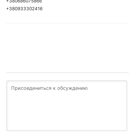
+380686075866
+380933302416