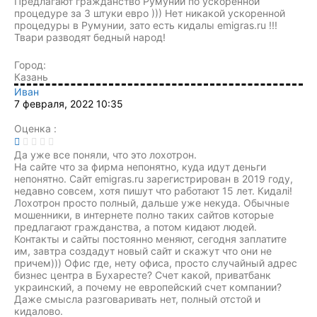
Предлагают гражданство Румунии по ускоренной
процедуре за 3 штуки евро ))) Нет никакой ускоренной
процедуры в Румунии, зато есть кидалы emigras.ru !!!
Твари разводят бедный народ!
Город:
Казань
Иван
7 февраля, 2022 10:35
Оценка :
Да уже все поняли, что это лохотрон.
На сайте что за фирма непонятно, куда идут деньги
непонятно. Сайт emigras.ru зарегистрирован в 2019 году,
недавно совсем, хотя пишут что работают 15 лет. Кидалі!
Лохотрон просто полный, дальше уже некуда. Обычные
мошенники, в интернете полно таких сайтов которые
предлагают гражданства, а потом кидают людей.
Контакты и сайты постоянно меняют, сегодня заплатите
им, завтра создадут новый сайт и скажут что они не
причем))) Офис где, нету офиса, просто случайный адрес
бизнес центра в Бухаресте? Счет какой, приватбанк
украинский, а почему не европейский счет компании?
Даже смысла разговаривать нет, полный отстой и
кидалово.