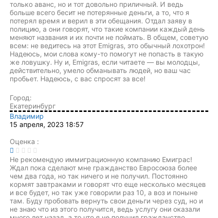
только аванс, но и тот довольно приличный. И ведь
больше всего бесит не потерянные деньги, а то, что я
потерял время и верил в эти обещания. Отдал заяву в
полицию, а они говорят, что такие компании каждый день
меняют названия и их почти не поймать. В общем, советую
всем: не ведитесь на этот Emigras, это обычный лохотрон!
Надеюсь, мои слова кому-то помогут не попасть в такую
же ловушку. Ну и, Emigras, если читаете — вы молодцы,
действительно, умело обманывать людей, но ваш час
пробьет. Надеюсь, с вас спросят за все!
Город:
Екатеринбург
Владимир
15 апреля, 2023 18:57
Оценка :
Не рекомендую иммиграционную компанию Емиграс!
Ждал пока сделают мне гражданство Евросоюза более
чем два года, но так ничего и не получил. Постоянно
кормят завтраками и говорят что еще несколько месяцев
и все будет, но так уже говорили раз 10, а воз и поныне
там. Буду пробовать вернуть свои деньги через суд, но и
не знаю что из этого получится, ведь услугу они оказали
много лет назад, а то что я не получил гражданство