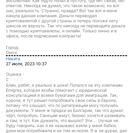
абсолютная. Как будто попал в пустоту, где нет связи, нет
ответов. Никогда не думал, что такое возможно, но вот
оно, реальность. Странно, правда? Вот так вот и меня
кинула данная компания. Деньги переводил
криптовалютой с другой страны и теперь похоже нету
шансов их вернуть. Так что никогда не переводите деньги
с помощью криптовалюты, и онлайн. Только лично и в
офисе, после подписания контракта!
Город:
Омск
Никита
27 июля, 2023 10:37
Оценка :
Блин, ребят, я реально в шоке! Попался на эту компанию
Emigras, которая якобы помогает с юридической
консультацией и всеми бумагами для эмиграции. Так,
короче, я тут решил попробовать свои силы в Европе,
потому что слышал, что по репатриации могу получить
документы. У меня ж предки из Болгарии, так что думал
чёрт, попробую. Санкции жмут, бизнес хочется развивать
и там, и тут. Как думаете, что вышло? Эти … (лучше не
буду говорить, как я их называю) взяли у меня бабки,
доки мои потребовали и на том исчезли. Я ж не дурак, дал