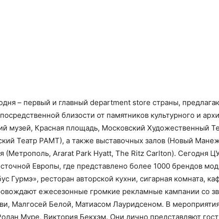
дня – первый и главный department store страны, предла
посредственной близости от памятников культурного и арх
кий музей, Красная площадь, Московский Художественный Т
ий Театр РАМТ), а также выставочных залов (Новый Манеж,
(Метрополь, Ararat Park Hyatt, The Ritz Carlton). Сегодня
Восточной Европы, где представлено более 1000 брендов м
с Гурмэ», ресторан авторской кухни, сигарная комната, каф
овождают ежесезонные громкие рекламные кампании со зв
ви, Малгосей Белой, Матиасом Лауридсеном. В мероприяти
Ролан Муре, Виктория Бекхэм. Они лично представляют гост