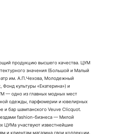
гающий продукцию высшего качества. ЦУМ
итектурного значения (Большой и Малый
еатр им. А.П.Чехова, Молодежный
 Фонд культуры «Екатерина») и
 ЦУМ — одно из главных модных мест
одной одежды, парфюмерии и ювелирных
е и бар шампанского Veuve Clicquot.
ездами fashion-бизнеса — Милой
ях ЦУМа участвуют известнейшие
ям и клиентам магазина свои коллекции.