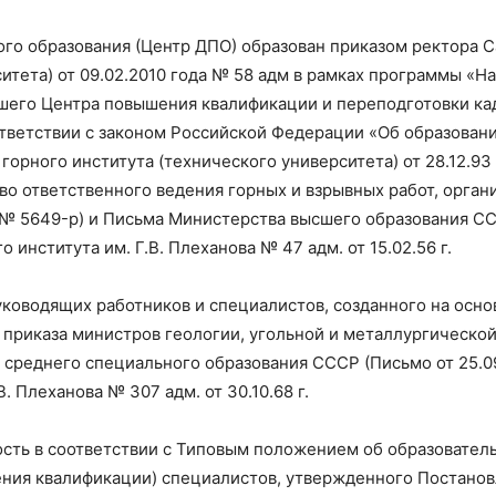
го образования (Центр ДПО) образован приказом ректора С
ситета) от 09.02.2010 года № 58 адм в рамках программы «
шего Центра повышения квалификации и переподготовки кад
ответствии с законом Российской Федерации «Об образовании»
орного института (технического университета) от 28.12.93 
аво ответственного ведения горных и взрывных работ, орга
 № 5649-p) и Письма Министерства высшего образования СССР
института им. Г.В. Плеханова № 47 адм. от 15.02.56 г.
уководящих работников и специалистов, созданного на осн
о приказа министров геологии, угольной и металлургической
 среднего специального образования СССР (Письмо от 25.09
. Плеханова № 307 адм. от 30.10.68 г.
сть в соответствии с Типовым положением об образовате
ния квалификации) специалистов, утвержденного Постано