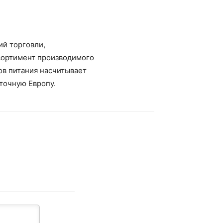
ий торговли,
сортимент производимого
ов питания насчитывает
сточную Европу.