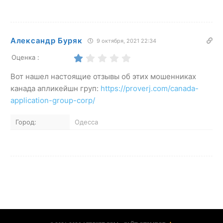
Александр Буряк
9 октября, 2021 22:34
Оценка :
Вот нашел настоящие отзывы об этих мошенниках
канада апликейшн груп:
https://proverj.com/canada-
application-group-corp/
Город:
Одесса