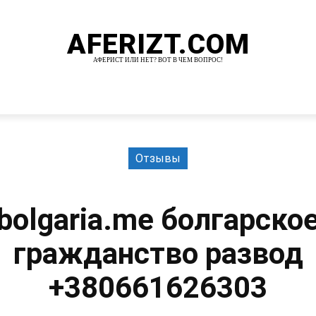
AFERIZT.COM
АФЕРИСТ ИЛИ НЕТ? ВОТ В ЧЕМ ВОПРОС!
И
MORE
Отзывы
bolgaria.me болгарско
гражданство развод
+380661626303