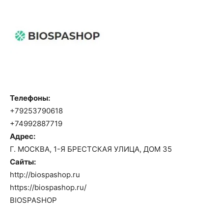
Телефоны:
+79253790618
+74992887719
Адрес:
Г. МОСКВА, 1-Я БРЕСТСКАЯ УЛИЦА, ДОМ 35
Сайты:
http://biospashop.ru
https://biospashop.ru/
BIOSPASHOP