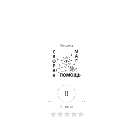
Реклама
0
Оценка