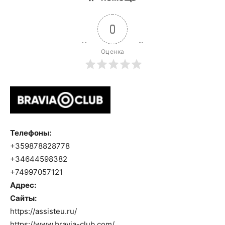
0
Оценка
Телефоны:
+359878828778
+34644598382
+74997057121
Адрес:
Сайты:
https://assisteu.ru/
https://www.bravia-club.com/