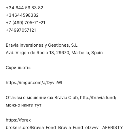
+34 644 59 83 82
+34644598382
+7 (499) 705-71-21
+74997057121
Bravia Inversiones y Gestiones, S.L.
Avd. Virgen de Rocio 18, 29670, Marbella, Spain
Скриншоты:
https://imgur.com/a/DyvIiWI
Отзывы о мошенниках Bravia Club, http://bravia.fund/
можно найти тут:
https://forex-
brokers.pro/Bravia_Fond_Bravia_Fund_otzyvy__AFERISTY