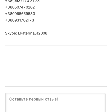
+38(093) 170 21 73
+380507470262
+380965659533
+380931702173
Skype: Ekaterina_a2008