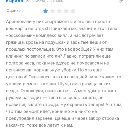
Кирилл
12 марта, 2024 13:07
Оценка :
Арендовали у них апартаменты и это был просто
кошмар, а не отдых! Приехали мы значит в этот типа
«роскошный» комплекс вилл, а нас встречает
грязища, кровь на подушках и забытые вещи от
прошлых постояльцев. Это как вообще? У них там
клининг по записи что ли? Ладно, потратили еще
полтора часа, пока менеджер не почесался и не
организовал нормальную уборку. Но это еще
цветочки! Оказалось, что на соседней вилле какие-то
умники ремонт затеяли. Шум, гам, грязища летит
везде. Отдохнули, называется… А менеджер только
руками разводит — типа все виллы заняты, не
нравится, валите отсюда. Ну охренеть теперь! А о том,
что там ремонт идет, конечно же никто не
предупредил заранее. Да еще и через забор стройка
какая-то, тоже все летит к нам.