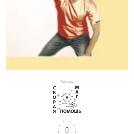
Реклама
0