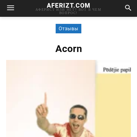
AFERIZT.COM
АФЕРИСТ ИЛИ НЕТ? ВОТ В ЧЕМ
ВОПРОС!
Отзывы
Acorn