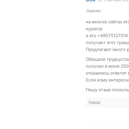
Оценка :
на многих сайтах э
куратор
а это +48575127016
получает этот гражд
Предлагают много р
Обещали трудоустро
получил в июне 250
отказались ответит 
Если кому интерес
Пишу отзыв посколь
Город: