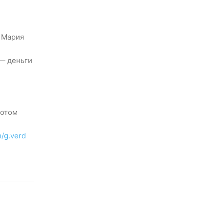
 Мария
 — деньги
потом
m/g.verd