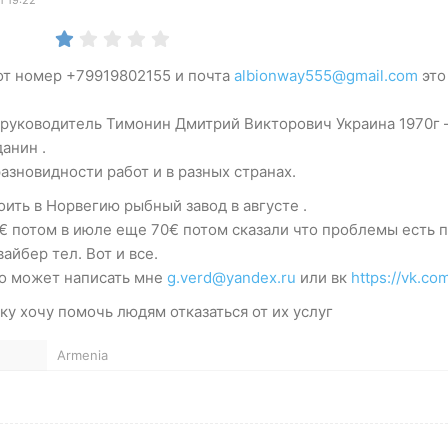
тот номер +79919802155 и почта
albionway555@gmail.com
это
 руководитель Тимонин Дмитрий Викторович Украина 1970г
анин .
азновидности работ и в разных странах.
ить в Норвегию рыбный завод в августе .
€ потом в июле еще 70€ потом сказали что проблемы есть 
вайбер тел. Вот и все.
но может написать мне
g.verd@yandex.ru
или вк
https://vk.co
ку хочу помочь людям отказаться от их услуг
Armenia