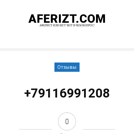
AFERIZT.COM
АФЕРИСТ ИЛИ НЕТ? ВОТ В ЧЕМ ВОПРОС!
И
MORE
Отзывы
+79116991208
0