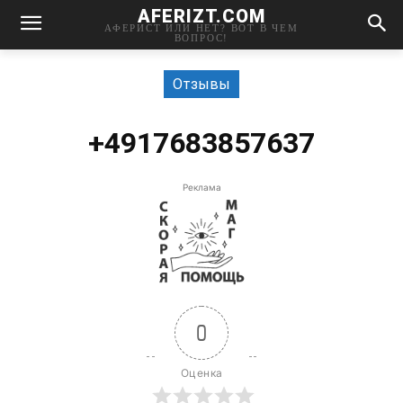
AFERIZT.COM
АФЕРИСТ ИЛИ НЕТ? ВОТ В ЧЕМ
ВОПРОС!
Отзывы
+4917683857637
Реклама
0
Оценка