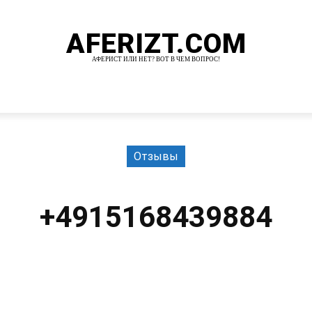
AFERIZT.COM
АФЕРИСТ ИЛИ НЕТ? ВОТ В ЧЕМ ВОПРОС!
И
MORE
Отзывы
+4915168439884