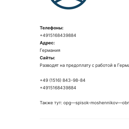
Телефоны:
+4915168439884
Адрес:
Германия
Сайты:
Разводят на предоплату с работой в Герм
+49 (1516) 843-98-84
+4915168439884
Также тут: opg—spisok-moshennikov—obm